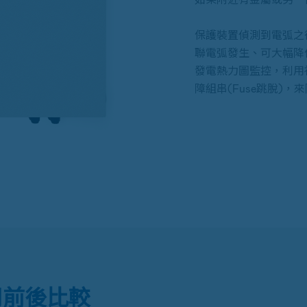
保護裝置偵測到電弧之
聯電弧發生、可大幅降低並
發電熱力圖監控，利用
障組串(Fuse跳脫)，
用前後比較