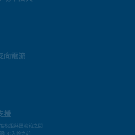
反向電流
支援
陽能模組與匯流箱之間
器DC入線之前