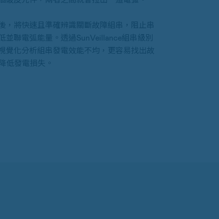
後，將快速且準確辨識關斷故障組串，阻止串
聯電弧能量。透過SunVeillance組串級別
視覺化分析組串發電效能不均，更容易找出故
來降低發電損失。