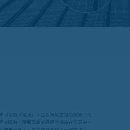
原因首推「電弧」，當系統發生電線破皮、模
等故障時，帶著高壓的導體就裸露在空氣中。
個破皮元件，兩者之間就會拉出一道電弧。