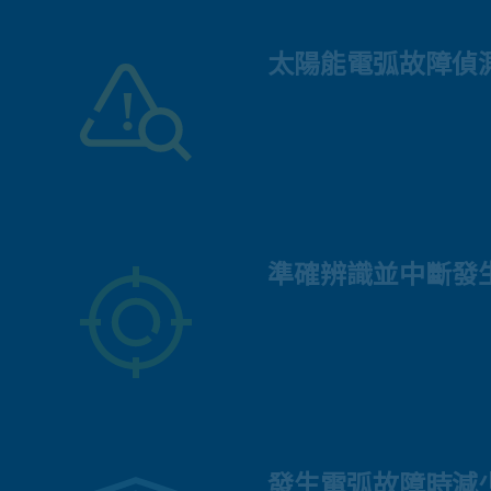
太陽能電弧故障偵
準確辨識並中斷發
發生電弧故障時減