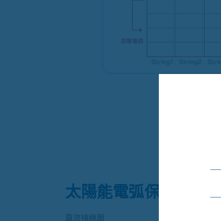
太陽能電弧保護箱
直流接線圖